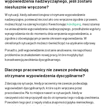
wypowiedzenia nadzwyczajnego, jeśli zostało
niesłusznie wręczone?
W sytuacji, kiedy zakwestionujesz otrzymane wypowiedzenie
nadzwyczajne, ponieważ nie zostało ono wręczone zgodnie z prawem,
możesz liczyć na szereg korzyści. Kwestionując
kündigung
, masz szansę
na unieważnienie wypowiedzenia nadzwyczajnego, przedłużenie wypłaty
wynagrodzenia nie do momentu dnia wręczenia wypowiedzenia, a
zgodnie z obowiązującym prawnie okresem wypowiedzenia. W
określonych sytuacjach możesz również liczyć na uzyskanie odprawy.
Ponadto, jeśli wypowiedzenie zostanie anulowane, nie napotkasz
problemów ze znalezieniem nowej pracy, które mogłyby być
konsekwencją zwolnienia dyscyplinarnego.
Dlaczego pracownicy nie zawsze podważają
otrzymane wypowiedzenia dyscyplinarne?
Zdarzają się sytuacje, kiedy pracownicy nie zawsze podważają
wypowiedzeń dyscyplinarnych, które są im wręczane przez
pracodawców. Ma to miejsce nawet w sytuacjach, kiedy w
rzeczywistości nie przyczynili się do otrzymania tego rodzaju zwolnienia.
Powodem tego jest z reguły słaba znajomości języka niemieckiego,