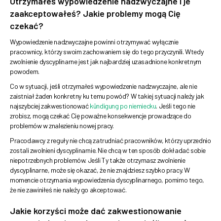
Otrzymałeś wypowiedzenie nadzwyczajne i je
zaakceptowałeś? Jakie problemy mogą Cię
czekać?
Wypowiedzenie nadzwyczajne powinni otrzymywać wyłącznie
pracownicy, którzy swoim zachowaniem się do tego przyczynili. Wtedy
zwolnienie dyscyplinarne jest jak najbardziej uzasadnione konkretnym
powodem.
Co w sytuacji, jeśli otrzymałeś wypowiedzenie nadzwyczajne, ale nie
zaistniał żaden konkretny ku temu powód? W takiej sytuacji należy jak
najszybciej zakwestionować
kündigung po niemiecku
. Jeśli tego nie
zrobisz, mogą czekać Cię poważne konsekwencje prowadzące do
problemów w znalezieniu nowej pracy.
Pracodawcy z reguły nie chcą zatrudniać pracowników, którzy uprzednio
zostali zwolnieni dyscyplinarnie. Nie chcą w ten sposób dokładać sobie
niepotrzebnych problemów. Jeśli Ty także otrzymasz zwolnienie
dyscyplinarne, może się okazać, że nie znajdziesz szybko pracy. W
momencie otrzymania wypowiedzenia dyscyplinarnego, pomimo tego,
że nie zawiniłeś nie należy go akceptować.
Jakie korzyści może dać zakwestionowanie