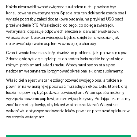
Każda nieprawidłowość związana z układem ruchu powinna być
konsultowana z weterynarzem. Specjalista ten dokładnie zbada psa i
wyrazie potrzeby, zaleci dodatkowe badania, na przykład USG bądź
prześwietlenie RTG. W zależności od tego, co dolega zwierzęciu
weterynarz, dopasuje odpowiednie leczenie i da ważne wskazówki
właścicielowi. Opiekun zwierzęcia będzie, dzięki temu wiedział, jak
opiekować się swoim pupilem w czasie jego choroby.
Czas trwania leczenia zależy również od problemu, jaki pojawi się u psa.
Zdarzają się sytuacje, gdzie pies do końca życia będzie borykał się z
różnymi problemami układu ruchu. Wtedy musi być on stale pod
nadzorem weterynarza i przyjmować określone leki oraz suplementy.
Właściciel nie jest w stanie zdiagnozować swojego psa, a także nie
powinien na własną rękę podawać mu żadnych leków. Leki, które biorą
ludzie nie powinny być podawane zwierzętom. W ten sposób możemy
wyrządzić naszemu pupilowi jeszcze więcej krzywdy. Podając leki, musimy
znać konkretną dawkę, aby lek był w stanie zadziałać. Wszystkie
wskazówki dotyczące podawania leków powinien przekazać opiekunowi
zwierzęcia weterynarz.