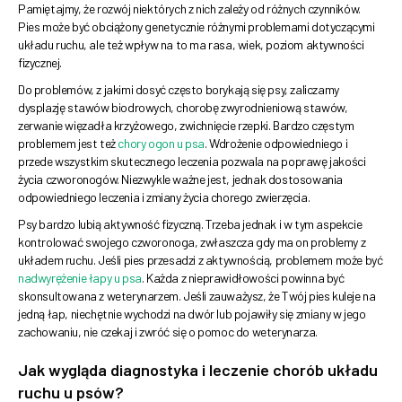
Pamiętajmy, że rozwój niektórych z nich zależy od różnych czynników.
Pies może być obciążony genetycznie różnymi problemami dotyczącymi
układu ruchu, ale też wpływ na to ma rasa, wiek, poziom aktywności
fizycznej.
Do problemów, z jakimi dosyć często borykają się psy, zaliczamy
dysplazję stawów biodrowych, chorobę zwyrodnieniową stawów,
zerwanie więzadła krzyżowego, zwichnięcie rzepki. Bardzo częstym
problemem jest też
chory ogon u psa
. Wdrożenie odpowiedniego i
przede wszystkim skutecznego leczenia pozwala na poprawę jakości
życia czworonogów. Niezwykle ważne jest, jednak dostosowania
odpowiedniego leczenia i zmiany życia chorego zwierzęcia.
Psy bardzo lubią aktywność fizyczną. Trzeba jednak i w tym aspekcie
kontrolować swojego czworonoga, zwłaszcza gdy ma on problemy z
układem ruchu. Jeśli pies przesadzi z aktywnością, problemem może być
nadwyrężenie łapy u psa
. Każda z nieprawidłowości powinna być
skonsultowana z weterynarzem. Jeśli zauważysz, że Twój pies kuleje na
jedną łap, niechętnie wychodzi na dwór lub pojawiły się zmiany w jego
zachowaniu, nie czekaj i zwróć się o pomoc do weterynarza.
Jak wygląda diagnostyka i leczenie chorób układu
ruchu u psów?